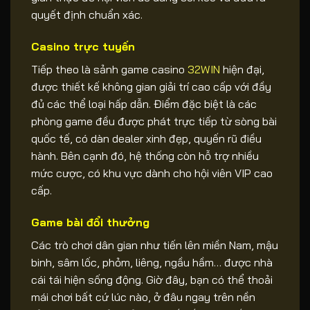
quyết định chuẩn xác.
Casino trực tuyến
Tiếp theo là sảnh game casino
32WIN
hiện đại,
được thiết kế không gian giải trí cao cấp với đầy
đủ các thể loại hấp dẫn. Điểm đặc biệt là các
phòng game đều được phát trực tiếp từ sòng bài
quốc tế, có dàn dealer xinh đẹp, quyến rũ điều
hành. Bên cạnh đó, hệ thống còn hỗ trợ nhiều
mức cược, có khu vực dành cho hội viên VIP cao
cấp.
Game bài đổi thưởng
Các trò chơi dân gian như tiến lên miền Nam, mậu
binh, sâm lốc, phỏm, liêng, ngầu hầm… được nhà
cái tái hiện sống động. Giờ đây, bạn có thể thoải
mái chơi bất cứ lúc nào, ở đâu ngay trên nền