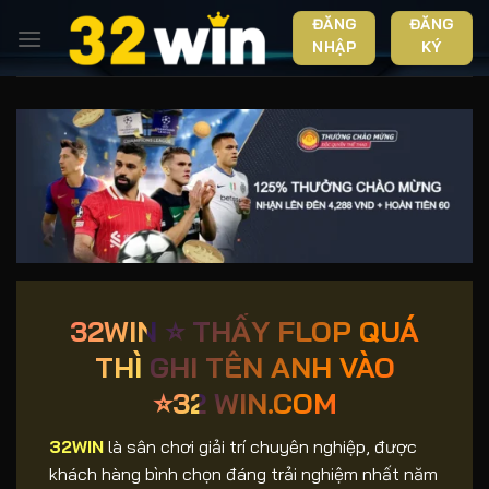
Bỏ
ĐĂNG
ĐĂNG
qua
NHẬP
KÝ
nội
dung
32WIN ⭐️ THẤY FLOP QUÁ
THÌ GHI TÊN ANH VÀO
⭐️32 WIN.COM
32WIN
là sân chơi giải trí chuyên nghiệp, được
khách hàng bình chọn đáng trải nghiệm nhất năm