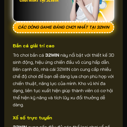
CÁC DÒNG GAME ĐÁNG CHƠI NHẤT TẠI 32WIN
Bắn cá giải trí cao
Trò chơi bắn cá
32WIN
này nổi bật với thiết kế 3D
sinh động, hiệu ứng chiến đấu vô cùng hấp dẫn.
Bên cạnh đó, nhà cái 32WIN còn cung cấp nhiều
chế độ chơi để bạn dễ dàng lựa chọn phù hợp với
chiến thuật, năng lực của mình. Kho vũ khí đa
dạng, liên tục xuất hiện giúp thành viên có cơ hội
thể hiện kỹ năng và tích lũy xu đổi thưởng dễ
dàng.
Xổ số trực tuyến
32WIN
cung cấp đầy đủ các thể loại chơi xổ số