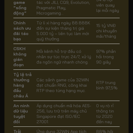
game
tác với JILI, CQ9, Evolution,
viên quay
“sống
Pragmatic Play,
lại mỗi ngày
động”
Microgaming…
Chính
Từ lì xì hàng ngày 88.888K
15 tỷ VNĐ
sách ưu
đến sự kiện tháng trị giá
chi khuyến
đãi táo
5.000 tỷ – liên tục làm mới
mãi/tháng
bạo
quỹ thưởng.
CSKH
Mỗi kênh hỗ trợ đều có
97% phản
không
nhân sự túc trực 24/7, xử lý
hồi trong
gián
đa ngôn ngữ nhanh chóng.
90 giây
đoạn
Tỷ lệ trả
thưởng
Các sảnh game của 32WIN
RTP trung
hàng
đạt chuẩn RNG, công khai
bình 97,5%
đầu
RTP theo từng hạng mục.
châu Á
An ninh
Áp dụng chuẩn mã hóa AES-
0 vụ rò rỉ
dữ liệu
256, lưu trữ trên máy chủ
thông tin
tuyệt
Singapore đạt ISO/IEC
từ 2020
đối
27001.
đến nay
Trải
Ứng dụng 32WIN App tích
88% hội