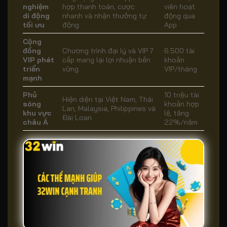
nghiệm
hợp thanh toán, cược
viên hoạt
di động
nhanh và nhận thưởng tự
động qua
tối ưu
động.
App
Cộng
đồng
Chương trình đại lý và VIP 7
6.500 tài
VIP phát
cấp mang lại lợi nhuận bền
khoản
triển
vững.
VIP/tháng
mạnh
Phủ
10 triệu tài
Hiện diện tại Việt Nam, Thái
sóng
khoản hợp
Lan, Malaysia, Philippines và
khu vực
lệ, tăng
Đài Loan.
châu Á
22%/năm