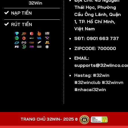
32Win
Thái Học, Phường
NẠP TIỀN
Cầu Ông Lãnh, Quận
1, TP. Hồ Chí Minh,
RÚT TIỀN
Việt Nam
SĐT:
0901 663 737
ZIPCODE: 700000
EMAIL:
supports@32wiinco.c
Hastag: #32win
#32winclub #32winvn
#nhacai32win
TRANG CHỦ 32WIN- 2025 ©