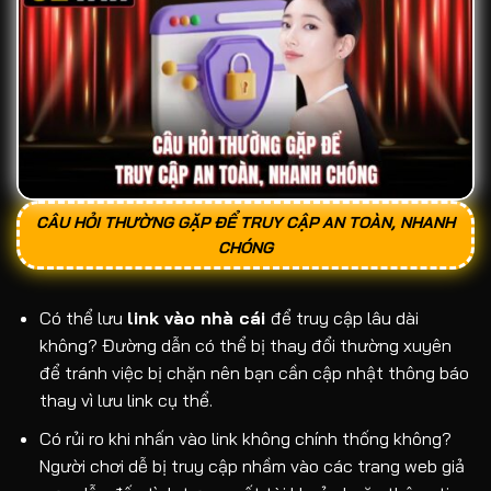
CÂU HỎI THƯỜNG GẶP ĐỂ TRUY CẬP AN TOÀN, NHANH
CHÓNG
Có thể lưu
link vào nhà cái
để truy cập lâu dài
không? Đường dẫn có thể bị thay đổi thường xuyên
để tránh việc bị chặn nên bạn cần cập nhật thông báo
thay vì lưu link cụ thể.
Có rủi ro khi nhấn vào link không chính thống không?
Người chơi dễ bị truy cập nhầm vào các trang web giả