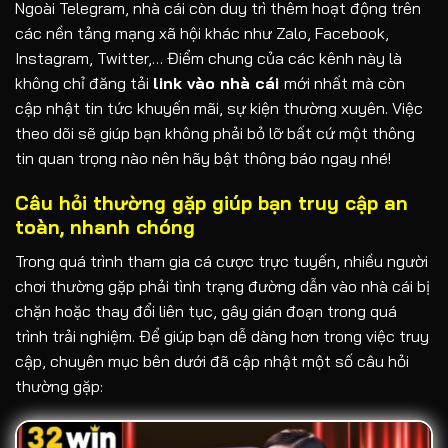
Ngoài Telegram, nhà cái còn duy trì thêm hoạt động trên
các nền tảng mạng xã hội khác như Zalo, Facebook,
Instagram, Twitter,… Điểm chung của các kênh này là
không chỉ đăng tải
link vào nhà cái
mới nhất mà còn
cập nhật tin tức khuyến mãi, sự kiện thường xuyên. Việc
theo dõi sẽ giúp bạn không phải bỏ lỡ bất cứ một thông
tin quan trọng nào nên hãy bật thông báo ngay nhé!
Câu hỏi thường gặp giúp bạn truy cập an
toàn, nhanh chóng
Trong quá trình tham gia cá cược trực tuyến, nhiều người
chơi thường gặp phải tình trạng đường dẫn vào nhà cái bị
chặn hoặc thay đổi liên tục, gây gián đoạn trong quá
trình trải nghiệm. Để giúp bạn dễ dàng hơn trong việc truy
cập, chuyên mục bên dưới đã cập nhật một số câu hỏi
thường gặp: