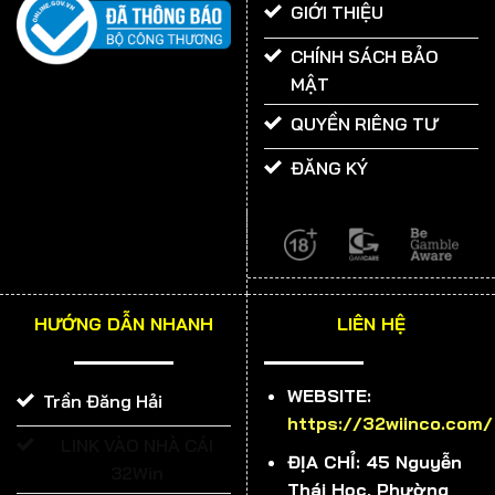
GIỚI THIỆU
CHÍNH SÁCH BẢO
MẬT
QUYỀN RIÊNG TƯ
ĐĂNG KÝ
HƯỚNG DẪN NHANH
LIÊN HỆ
WEBSITE:
Trần Đăng Hải
https://32wiinco.com/
LINK VÀO NHÀ CÁI
ĐỊA CHỈ: 45 Nguyễn
32Win
Thái Học, Phường