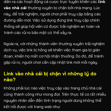
diễn ra các hoạt động cá cược trực tuyến khiến các
link
vào nhà cái
thường xuyên bị chặn bởi nhà mạng. Lúc
này, để trải nghiệm, người chơi phải truy cập bằng các
đường dẫn mới. Việc sử dụng đúng link truy cập chính
thống sẽ giúp hội viên có được trải nghiệm an toàn và
tránh các rủi ro bảo mật có thể xảy ra.
Ngoài ra, với những thành viên thường xuyên trải nghiệm
dịch vụ, việc link bị hỏng sẽ khiến việc tham gia bị gián
đoạn, khiến họ mất cơ hội nhận thưởng. Do đó, để tránh
gặp rủi ro, người chơi cần cập nhật link mới mỗi ngày.
Link vào nhà cái bị chặn vì những lý do
nào?
Không phải lúc nào việc truy cập vào trang chủ nhà cái
cũng thành công như mong đợi. Trên thực tế có rất nhiều
nguyên nhân dẫn đến tình trạng người dùng không thể
kết nối được với trang web như: