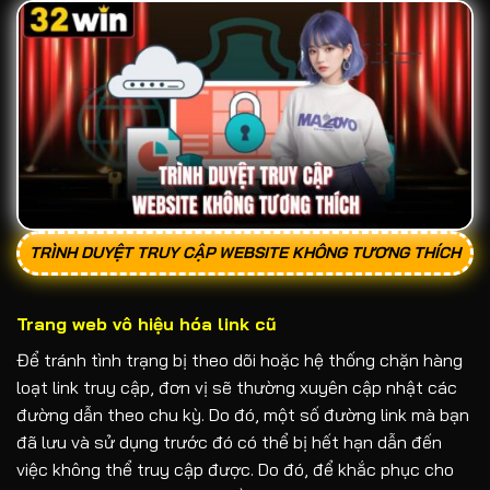
TRÌNH DUYỆT TRUY CẬP WEBSITE KHÔNG TƯƠNG THÍCH
Trang web vô hiệu hóa link cũ
Để tránh tình trạng bị theo dõi hoặc hệ thống chặn hàng
loạt link truy cập, đơn vị sẽ thường xuyên cập nhật các
đường dẫn theo chu kỳ. Do đó, một số đường link mà bạn
đã lưu và sử dụng trước đó có thể bị hết hạn dẫn đến
việc không thể truy cập được. Do đó, để khắc phục cho