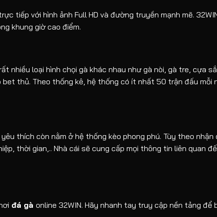
trực tiếp với hình ảnh Full HD và đường truyền mạnh mẽ. 32WI
ong khung giờ cao điểm.
ất nhiều loại hình chọi gà khác nhau như gà nòi, gà tre, cựa sắ
bet thủ. Theo thống kê, hệ thống có ít nhất 50 trận đấu mỗi 
 yêu thích còn nằm ở hệ thống kèo phong phú. Tùy theo nhận 
ệp, thời gian,.. Nhà cái sẽ cung cấp mọi thông tin liên quan đ
hơi
đá gà
online 32WIN. Hãy nhanh tay truy cập nền tảng để 