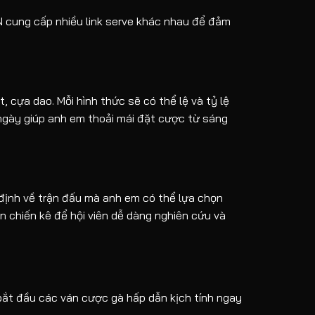
N cung cấp nhiều link serve khác nhau để đảm
t, cựa dao. Mỗi hình thức sẽ có thể lệ và tỷ lệ
ngày giúp anh em thoải mái đặt cược từ sáng
định về trận đấu mà anh em có thể lựa chọn
ến chiến kê để hội viên dễ dàng nghiên cứu và
bắt đầu các ván cược gà hấp dẫn kịch tính ngay