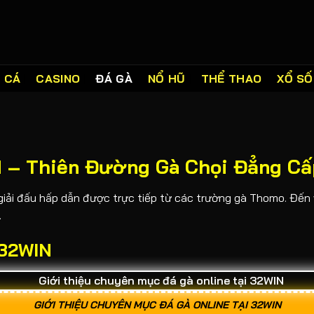
 CÁ
CASINO
ĐÁ GÀ
NỔ HŨ
THỂ THAO
XỔ SỐ
 – Thiên Đường Gà Chọi Đẳng Cấ
iải đấu hấp dẫn được trực tiếp từ các trường gà Thomo. Đến
.
 32WIN
GIỚI THIỆU CHUYÊN MỤC ĐÁ GÀ ONLINE TẠI 32WIN