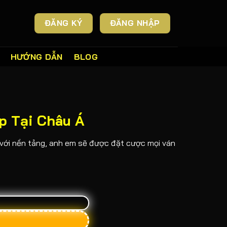
ĐĂNG KÝ
ĐĂNG NHẬP
HƯỚNG DẪN
BLOG
p Tại Châu Á
 với nền tảng, anh em sẽ được đặt cược mọi ván