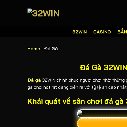
Bỏ
qua
nội
dung
32WIN
CASINO
BẮN
Home
-
Đá Gà
Đá Gà 32WIN
Đá gà
32WIN chinh phục người chơi nhờ những g
gà chọi hot hit đang diễn ra với tỷ lệ ăn cao nhất
Khái quát về sân chơi đá gà