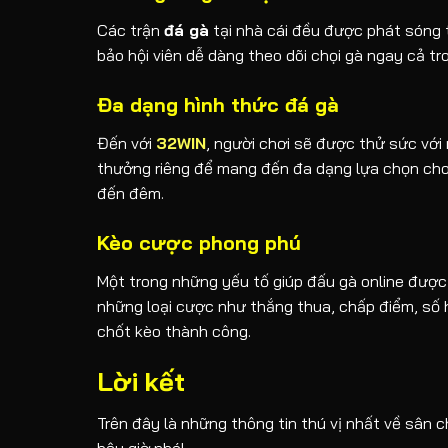
Các trận
đá gà
tại nhà cái đều được phát sóng 
bảo hội viên dễ dàng theo dõi chọi gà ngay cả tr
Đa dạng hình thức đá gà
Đến với
32WIN
, người chơi sẽ được thử sức với r
thưởng riêng để mang đến đa dạng lựa chọn cho 
đến đêm.
Kèo cược phong phú
Một trong những yếu tố giúp đấu gà online được
những loại cược như thắng thua, chấp điểm, số hi
chốt kèo thành công.
Lời kết
Trên đây là những thông tin thú vị nhất về sân c
bây giờ nhé!