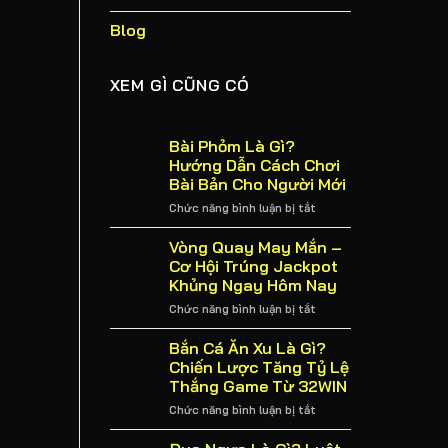
Blog
XEM GÌ CŨNG CÓ
Bài Phỏm Là Gì?
Hướng Dẫn Cách Chơi
Bài Bản Cho Người Mới
ở
Chức năng bình luận bị tắt
Bài
Phỏm
Vòng Quay May Mắn –
Là
Cơ Hội Trúng Jackpot
Gì?
Khủng Ngay Hôm Nay
Hướng
ở
Chức năng bình luận bị tắt
Dẫn
Vòng
Cách
Quay
Chơi
Bắn Cá Ăn Xu Là Gì?
May
Bài
Chiến Lược Tăng Tỷ Lệ
Mắn
Bản
Thắng Game Từ 32WIN
–
Cho
ở
Chức năng bình luận bị tắt
Cơ
Người
Bắn
Hội
Mới
Cá
Trúng