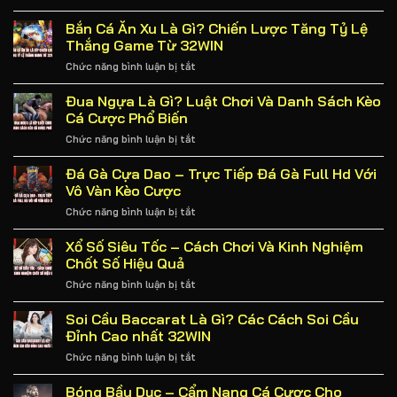
Vòng
Dẫn
Quay
Bắn Cá Ăn Xu Là Gì? Chiến Lược Tăng Tỷ Lệ
Cách
May
Chơi
Thắng Game Từ 32WIN
Mắn
Bài
ở
Chức năng bình luận bị tắt
–
Bản
Bắn
Cơ
Cho
Cá
Đua Ngựa Là Gì? Luật Chơi Và Danh Sách Kèo
Hội
Người
Ăn
Trúng
Cá Cược Phổ Biến
Mới
Xu
Jackpot
ở
Chức năng bình luận bị tắt
Là
Khủng
Đua
Gì?
Ngay
Ngựa
Đá Gà Cựa Dao – Trực Tiếp Đá Gà Full Hd Với
Chiến
Hôm
Là
Lược
Vô Vàn Kèo Cược
Nay
Gì?
Tăng
ở
Chức năng bình luận bị tắt
Luật
Tỷ
Đá
Chơi
Lệ
Gà
Xổ Số Siêu Tốc – Cách Chơi Và Kinh Nghiệm
Và
Thắng
Cựa
Danh
Chốt Số Hiệu Quả
Game
Dao
Sách
Từ
ở
Chức năng bình luận bị tắt
–
Kèo
32WIN
Xổ
Trực
Cá
Số
Soi Cầu Baccarat Là Gì? Các Cách Soi Cầu
Tiếp
Cược
Siêu
Đá
Đỉnh Cao nhất 32WIN
Phổ
Tốc
Gà
Biến
ở
Chức năng bình luận bị tắt
–
Full
Soi
Cách
Hd
Cầu
Bóng Bầu Dục – Cẩm Nang Cá Cược Cho
Chơi
Với