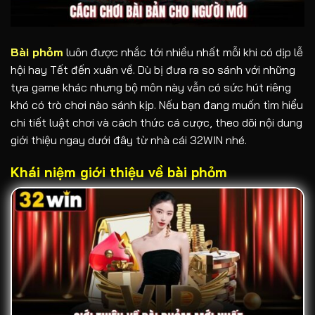
Bài phỏm
luôn được nhắc tới nhiều nhất mỗi khi có dịp lễ
hội hay Tết đến xuân về. Dù bị đưa ra so sánh với những
tựa game khác nhưng bộ môn này vẫn có sức hút riêng
khó có trò chơi nào sánh kịp. Nếu bạn đang muốn tìm hiểu
chi tiết luật chơi và cách thức cá cược, theo dõi nội dung
giới thiệu ngay dưới đây từ nhà cái 32WIN nhé.
Khái niệm giới thiệu về bài phỏm