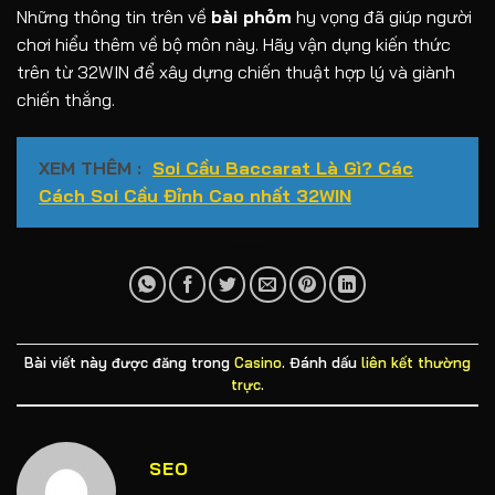
Những thông tin trên về
bài phỏm
hy vọng đã giúp người
chơi hiểu thêm về bộ môn này. Hãy vận dụng kiến thức
trên từ 32WIN để xây dựng chiến thuật hợp lý và giành
chiến thắng.
XEM THÊM :
Soi Cầu Baccarat Là Gì? Các
Cách Soi Cầu Đỉnh Cao nhất 32WIN
Bài viết này được đăng trong
Casino
. Đánh dấu
liên kết thường
trực
.
SEO