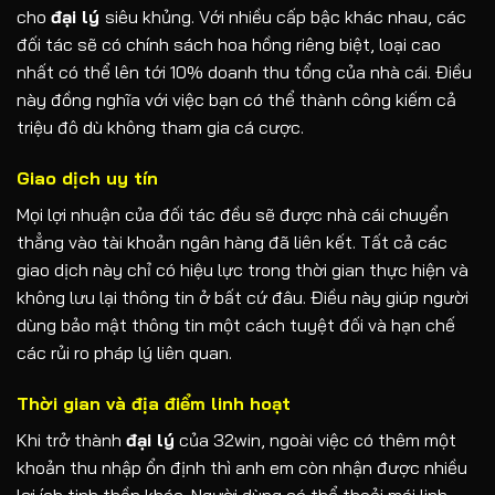
cho
đại lý
siêu khủng. Với nhiều cấp bậc khác nhau, các
đối tác sẽ có chính sách hoa hồng riêng biệt, loại cao
nhất có thể lên tới 10% doanh thu tổng của nhà cái. Điều
này đồng nghĩa với việc bạn có thể thành công kiếm cả
triệu đô dù không tham gia cá cược.
Giao dịch uy tín
Mọi lợi nhuận của đối tác đều sẽ được nhà cái chuyển
thẳng vào tài khoản ngân hàng đã liên kết. Tất cả các
giao dịch này chỉ có hiệu lực trong thời gian thực hiện và
không lưu lại thông tin ở bất cứ đâu. Điều này giúp người
dùng bảo mật thông tin một cách tuyệt đối và hạn chế
các rủi ro pháp lý liên quan.
Thời gian và địa điểm linh hoạt
Khi trở thành
đại lý
của 32win, ngoài việc có thêm một
khoản thu nhập ổn định thì anh em còn nhận được nhiều
lợi ích tinh thần khác. Người dùng có thể thoải mái linh