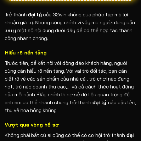
Trở thành
đại lý
của 32win không quá phức tạp mà lợi
nhuận giá trị. Nhưng cũng chính vì vậy mà người dùng cần
lưu ý một số nội dung dưới đây để có thể hợp tác thành
công nhanh chóng:
Hiểu rõ nền tảng
Trước tiên, để kết nối với đông đảo khách hàng, người
dùng cần hiểu rõ nền tảng. Với vai trò đối tác, bạn cần
biết rõ về các sản phẩm của nhà cái, trò chơi nào đang
hot, trò nào doanh thu cao,… và cả cách thức hoạt động
của mỗi sảnh. Đây chính là cơ sở dữ liệu quan trọng để
anh em có thể nhanh chóng trở thành
đại lý
cấp bậc lớn,
thu về hoa hồng khủng.
Vượt qua vòng hồ sơ
Không phải bất cứ ai cũng có thể có cơ hội trở thành
đại