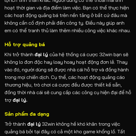
hoạt thời gian và địa điểm làm việc. Bạn có thể thực hiện
các hoạt động quảng bá trên nền tảng ở bất cứ đâu mà
không cần cố định phải đến công ty. Điều này giúp anh
em có thể tranh thủ làm thêm nhiều công việc khác nhau.
Hỗ trợ quảng bá
Khi trở thành
đại lý
của hệ thống cá cược 32win bạn sẽ
không lo đơn độc hay loay hoay hoạt động đơn lẻ. Thay
vào đó, người dùng sẽ được nhà cái hỗ trợ và đồng hành
trong mọi chiến dịch. Cụ thể, các hoạt động quảng cáo
thương hiệu, trò chơi cá cược đều được thiết kế sẵn,
đồng thời nhà cái sẽ cung cấp các công cụ hiện đại để hỗ
trợ
đại lý.
Sản phẩm đa dạng
Trở thành
đại lý
32win không hề khó khăn trong việc
quảng bá bởi tại đây có cả một kho game khổng lồ. Tất