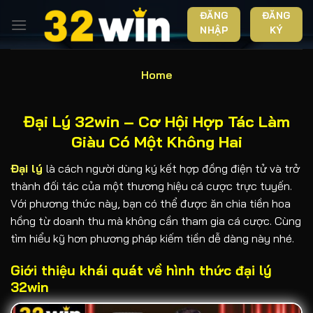
Bỏ
ĐĂNG
ĐĂNG
qua
NHẬP
KÝ
nội
dung
Home
Đại Lý 32win – Cơ Hội Hợp Tác Làm
Giàu Có Một Không Hai
Đại lý
là cách người dùng ký kết hợp đồng điện tử và trở
thành đối tác của một thương hiệu cá cược trực tuyến.
Với phương thức này, bạn có thể được ăn chia tiền hoa
hồng từ doanh thu mà không cần tham gia cá cược. Cùng
tìm hiểu kỹ hơn phương pháp kiếm tiền dễ dàng này nhé.
Giới thiệu khái quát về hình thức đại lý
32win