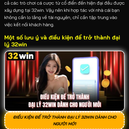
cả các trò chơi cá cược từ cổ điển đến hiện đại đều được
xây dựng tại 32win. Vậy nên khi hợp tác với nhà cái bạn
không cần lo lắng về tài nguyên, chỉ cần tập trung vào
việc kết nối khách hàng.
Một số lưu ý và điều kiện để trở thành đại
lý 32win
ĐIỀU KIỆN ĐỂ TRỞ THÀNH ĐẠI LÝ 32WIN DÀNH CHO
NGƯỜI MỚI