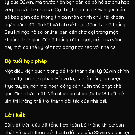
lý
của 32win, mà trước tiên bạn cần có bộ hồ sơ phù hợp
với yêu cầu từ nhà cái. Cụ thể, hồ sơ mà 32win yêu cầu
sẽ bao gồm các thông tin cá nhân chính chủ, tài khoản
ngân hàng đã liên kết và lịch sử hoạt động tại hệ thống.
Sau khi nộp hồ sơ online, bạn cần chờ đợi trong một
khoảng thời gian để hệ thống xét duyệt, nếu qua vòng
này mới có thể ký kết hợp đồng hợp tác với nhà cái.
Độ tuổi hợp pháp
Một điều kiện quan trọng để trở thành
đại lý
32win chính
là có độ tuổi hợp pháp. Bởi vì đây là nền tảng cá cược
trực tuyến, nên mọi hoạt động cần tuân thủ chặt chẽ
quy định pháp luật. Nếu như bạn chưa đủ từ 18 tuổi trở
lên thì không thể trở thành đối tác của nhà cái.
Lời kết
Bài viết trên đây đã tổng hợp toàn bộ thông tin cơ bản
nhất về cách thức trở thành đối tác của 32win và các lợi