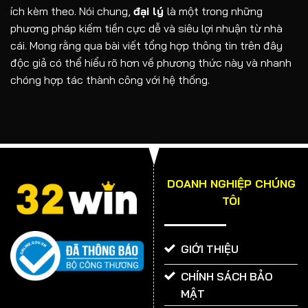
ích kèm theo. Nói chung,
đại lý
là một trong những
phương pháp kiếm tiền cực dễ và siêu lợi nhuận từ nhà
cái. Mong rằng qua bài viết tổng hợp thông tin trên đây
độc giả có thể hiểu rõ hơn về phương thức này và nhanh
chóng hợp tác thành công với hệ thống.
DOANH NGHIỆP CHÚNG
TÔI
GIỚI THIỆU
CHÍNH SÁCH BẢO
MẬT